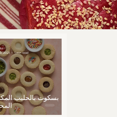
aka
3, 2021
1 min read
بسكوت بالحليب المك
المح