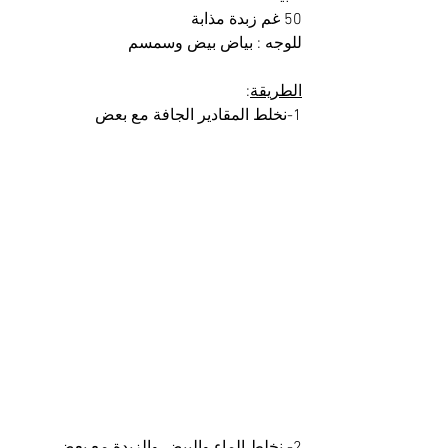
50 غم زبدة مذابة
للوجه : بياض بيض وسمسم
الطريقة
:
1-نخلط المقادير الجافة مع بعض 
2- نخلط الماء والبيض والزبدة مع يعض 