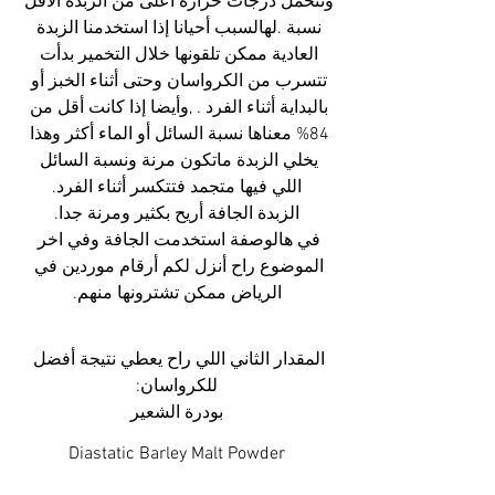
وتتحمل درجات حرارة أعلى من الزبدة الأقل 
نسبة .لهالسبب أحيانا إذا استخدمنا الزبدة 
العادية ممكن تلقونها خلال التخمير بدأت 
تتسرب من الكرواسان وحتى أثناء الخبز أو 
بالبداية أثناء الفرد . ,وأيضا إذا كانت أقل من 
84% معناها نسبة السائل أو الماء أكثر وهذا 
يخلي الزبدة ماتكون مرنة ونسبة السائل 
اللي فيها متجمد فتتكسر أثناء الفرد.
الزبدة الجافة أريح بكثير ومرنة جدا.
في هالوصفة استخدمت الجافة وفي اخر 
الموضوع راح أنزل لكم أرقام موردين في 
الرياض ممكن تشترونها منهم.
المقدار الثاني اللي راح يعطي نتيجة أفضل 
للكرواسان:
بودرة الشعير
Diastatic Barley Malt Powder