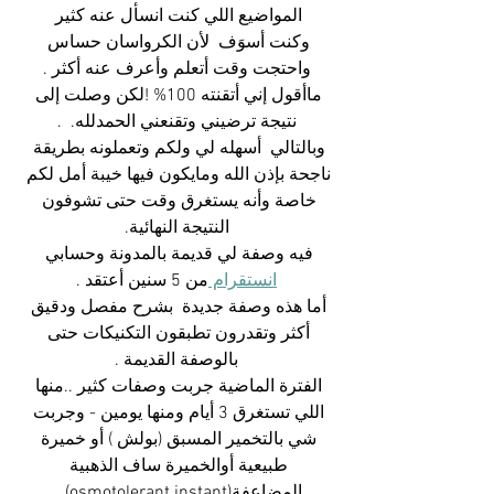
المواضيع اللي كنت انسأل عنه كثير 
وكنت أسوَف  لأن الكرواسان حساس 
واحتجت وقت أتعلم وأعرف عنه أكثر .
ماأقول إني أتقنته 100% !لكن وصلت إلى 
نتيجة ترضيني وتقنعني الحمدلله.  .
وبالتالي  أسهله لي ولكم وتعملونه بطريقة 
ناجحة بإذن الله ومايكون فيها خيبة أمل لكم 
خاصة وأنه يستغرق وقت حتى تشوفون 
النتيجة النهائية.
فيه وصفة لي قديمة بالمدونة وحسابي 
انستقرام 
من 5 سنين أعتقد .
أما هذه وصفة جديدة  بشرح مفصل ودقيق 
أكثر وتقدرون تطبقون التكنيكات حتى 
بالوصفة القديمة .
الفترة الماضية جربت وصفات كثير ..منها 
اللي تستغرق 3 أيام ومنها يومين - وجربت 
شي بالتخمير المسبق (بولش ) أو خميرة 
طبيعية أوالخميرة ساف الذهبية 
المضاعفة(osmotolerant instant) ..