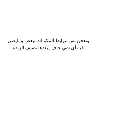
ونعجن بس تترابط المكونات ببعض ومايصير 
فيه أي شي جاف _بعدها نضيف الزبدة 