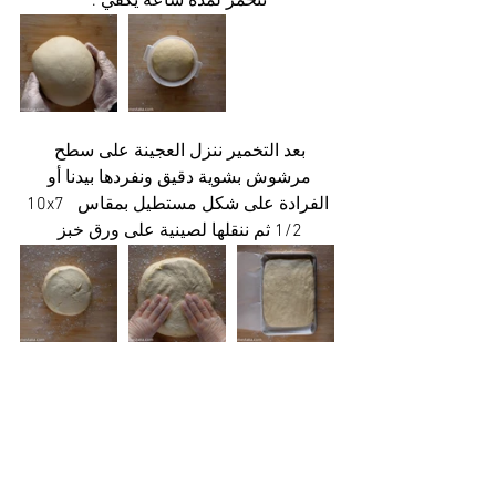
تتخمر لمدة ساعة يكفي . 
بعد التخمير ننزل العجينة على سطح 
مرشوش بشوية دقيق ونفردها بيدنا أو 
الفرادة على شكل مستطيل بمقاس  10x7 
1/2 ثم ننقلها لصينية على ورق خبز 
نغطيها ونتركها تبرد 
بالفريزر 
  20 لـ30 دقيقة 
أو حتى توصل درجة حرارة العجين بين 8 