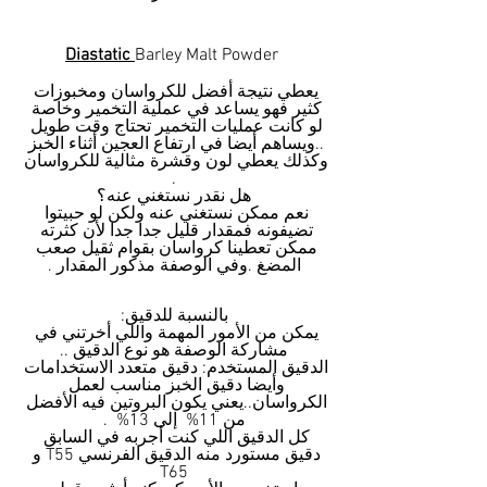
Diastatic 
Barley Malt Powder 
يعطي نتيجة أفضل للكرواسان ومخبوزات 
كثير فهو يساعد في عملية التخمير وخاصة 
لو كانت عمليات التخمير تحتاج وقت طويل 
..ويساهم أيضا في ارتفاع العجين أثناء الخبز 
وكذلك يعطي لون وقشرة مثالية للكرواسان 
.
هل نقدر نستغني عنه؟
نعم ممكن نستغني عنه ولكن لو حبيتوا 
تضيفونه فمقدار قليل جدا جدا لأن كثرته 
ممكن تعطينا كرواسان بقوام ثقيل صعب 
المضغ .وفي الوصفة مذكور المقدار .
بالنسبة للدقيق:
يمكن من الأمور المهمة واللي أخرتني في 
مشاركة الوصفة هو نوع الدقيق ..
الدقيق المستخدم: دقيق متعدد الاستخدامات 
وأيضا دقيق الخبز مناسب لعمل 
الكرواسان..يعني يكون البروتين فيه الأفضل 
من 11%  إلى 13%  .
كل الدقيق اللي كنت أجربه في السابق 
دقيق مستورد منه الدقيق الفرنسي T55 و 
T65