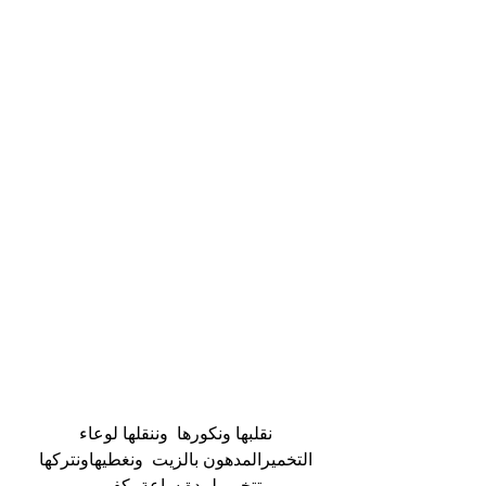
نقلبها ونكورها  وننقلها لوعاء 
التخميرالمدهون بالزيت  ونغطيهاونتركها 