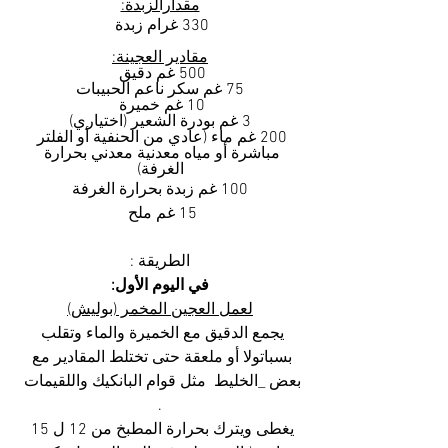
مقدارالزبدة:
330 غرام زبدة 
مقادير العجينة:
500 غم دقيق 
75 غم سكر ناعم الحبيبات
10 غم خميرة 
3 غم بودرة الشعير (اختياري)
200 غم ماء (عادي من الحنفية أو الفلتر 
مباشرة أو مياه معدنية معدني بحرارة 
الغرفة)
100 غم زبدة بحرارة الغرفة
15 غم ملح 
الطريقة :
في اليوم الأول:
لعمل العجين المخمر (بوليش)
يجمع الدقيق مع الخميرة والماء وتقلب 
بسباتولا أو ملعقة حتى تختلط المقادير مع 
بعض _الخليط  مثل قوام البانكيك واللقيمات 
.
يغطى ويترك بحرارة المطبخ من 12 ل 15 