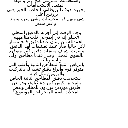
واستخدمت الأمريكي كنج أرثر و قولد  
المتعدد الاستخدامات
وجربت دوف البريطاني  الخاص بالخبز يعني 
بروتين أعلى .
شي منهم فيه محسنات وشي منهم مبيض 
أو غير مبيض
...
وجاء الوقت إني أجربه بالدقيق المحلي 
(تخيلوا إنه في إيموجي قلب هنا هههه)
الحمدلله من زمان عندنا دقيق قمح ممتاز 
لكن حاليا صار عندنا تصنيفات لهذا الدقيق   
وصرت أشوف منتجات دقيق كثير متوفرة 
بالسوق المحلي وصار عندنا مطاحن أولى 
وثانية وثالثة....... .
بالرياض : نتبع المطاحن الثانية وأغلب اللي 
متوفر فوم وأنواع دقيق تشبه له بالتركيب 
والبروتين مثل فينه .
 استخدمت دقيق المطاحن الثانية الخاص 
بالمخابز (كيس كبير 45 كيلو) يتوفر عن 
طريق موردين يوردون للمخابز وبعض 
المحلات.(اسم المتجر اخر الموضوع)*.