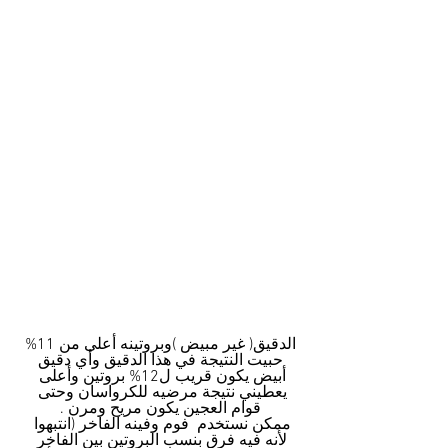
الدقيق( غير مبيض )وبروتينه أعلى من 11%
 حبيت النتيجة في هذا الدقيق وأي دقيق 
أبيض يكون قريب ل12% بروتين وأعلى 
يعطيني نتيجة مرضيه للكرواسان وحتى 
قوام العجين يكون مريح ومرن .
ممكن نستخدم  فوم وفينه الفاخر (انتبهوا 
لأنه فيه فرق بنسب البروتين بين الفاخر 