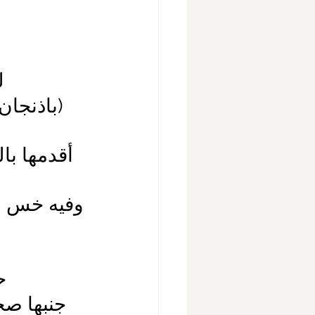
ل
(باذنجا
أقدمها با
وفيه خس م
ح
جنبها صح