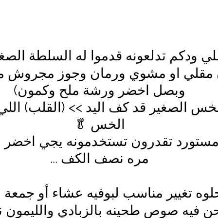
لي ودكم تدلعونه قدموا له السلطة الصغي
ن مقلي او مشوي ورمان وجوز مجروش م
وبصل اخضر ورشة ملح وكمون)
لخس الصغير قد كف اليد >> (القلب) اللي
الخس 🥬
ستورد تقدرون تستخدمونه يجي اخضر او
مره نصف الكف ...
لوه تغيير مناسب لبوفيه عشاء أو جمعة ب
ن فيه صوص طحينه بالزبادي والليمون نخف