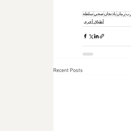
رب
رمان
باذنجان
صحي
سلطة
أطباق أخرى
Recent Posts