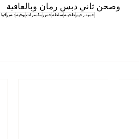
وصحن ثاني دبس رمان وبالعافية
حمية
رجيم
طحينة
سلطه
خس
مكسرات
بوفيه
دبس
قوا