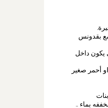
رة.
ع بقدونس 
 يكون داخل 
 أحمر صغير 
نات
فه بماء ..