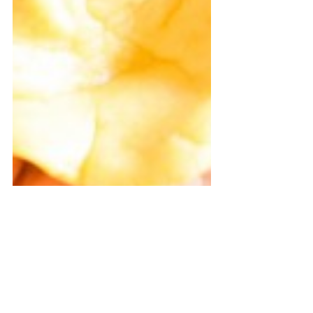
ضعيها على اداة المعمول واضغطيها جيدا 
لتأخذ شكله