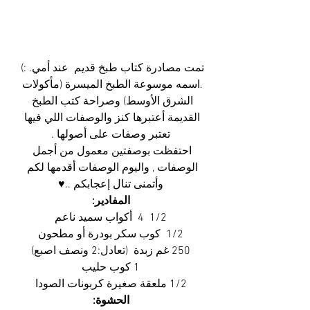
تمت مصادرة كتاب طبخ قديم  عند أمي. :) 
.اسمه موسوعة الطبخ الميسرة (مأكولات 
الشرق الأوسط) وصراحة كتب الطبخ 
القديمة أعتبرها كنز والوصفات اللي فيها 
تعتبر وصفات على أصولها .
احتفظت بوصفتين معمول من أجمل 
الوصفات , واليوم الوصفات أقدمها لكم 
وأتمنى تنال إعجابكم ..♥
المفادير:
1/2  4  أكواب سميد ناعم
1/2  كوب سكر بودرة أو مطحون
250 غم زبدة  (تعادل:2 ونصف اصبع)
1 كوب حليب
1/2 ملعقة صغيرة كربونات الصودا
الحشوة: