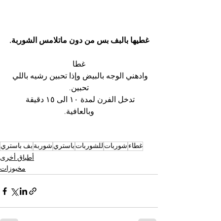
غطيها بالبف بس من دون ماتلامس الشوربة.
غطا
وادهني الوجه بالبيض وإذا تحبين رشيه باللي 
تحبين.
تدخل الفرن لمدة ١٠ الى ١٥ دقيقة 
وبالعافية.
غطاء
شوربات
للشوربات
باستري
شوربة
بف باستري
أطباق أخرى
مخبوزات