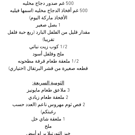
500 غم صدور دجاج مخليه
500 غم أفخاذ الدجاج مخليه (اسمها فيليه 
الأفخاذ ماركة اليوم)
1 بصل صغير
مقدار قليل من الفلفل البارد (ربع حبة فلفل 
تقريبا)
1/2 كوب زيت نباتي
ملح وفلفل أسود
1/2 ملعقة طعام قرفة مطحونه
قطعه صغيرة من قشر البرتقال (اختياري)
الثومية السريعة:
3 ملاعق طعام مايونيز
2 ملعقة طعام زبادي
2 فص ثوم مهروس ناعم (العدد حسب 
رغبتكم)
1 ملعقة شاي خل
ملح
خبز التورتيلا بر او أبيض