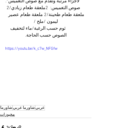
لأجزاء مرتبة وتقدم مع صوص التغميس*.
     صوص التغميس:  2ملعقة طعام زبادي/2 
ملعقة طعام طحينة/2 ملعقة طعام عصير 
ليمون /ملح /
               ثوم حسب الرغبة/ماء لتخفيف 
الصوص حسب الحاجة.
https://youtu.be/k_c7w_NFGfw
عربي
شاورما عربي
شاورما
مخبوزات