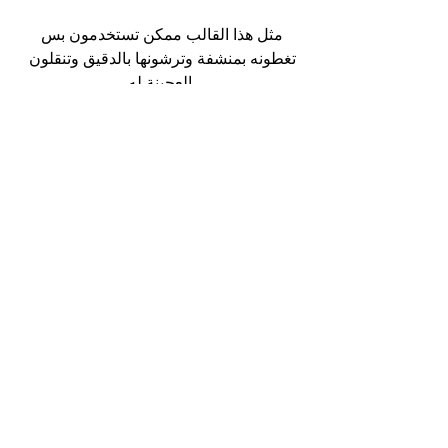
مثل هذا القالب ممكن تستخدمون بس 
تغطونه بمنشفة وترشونها بالدقيق وتنقلون 
العجينة له
العجينة تكون مقلوبة الجهة اللي فيها نهاية 
اللف تكون فوق.
اتركوها ساعة لساعتين حتى يتضاعف حجمها