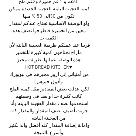
60غم و 1 غم خميرة و2غم ملح
كمية العجينة البايتة للعجينة الجديدة ممكن 
تكون من 30الى 50 % منها
ولو الوصفة الاساسية تحتاج عندكم لمقدار 
معين من الخميرة فاطرحوا نصف هذه 
الكمية ت
قريبا عند عملكم طريقة العجينة البايته لأن 
ماراح تحتاجون كمية كبيرة للتخمير
هذه الوصفة عملتها بطريقة مخبز
HOT BREAD KITCHEN♥
من أمنياتي إني أزور مخبزهم في نيويورك 
وأذوق خبزهم:)
لكن عدلت بعض المقادير مثل كمية الملح 
كانت كثيرة جدا وأيضا في وصفتهم
استخدموا نصف مقدار العجينة البايته وأنا 
جربت أضيف نصف المقدار والمقدار كله 
من العجينة البايته
وامانة إضافة المقدار كله أفضل وألذ بكثير 
وأسرع بالنتيجة