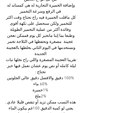
وإضافة الخميرة التجارية له هي كمساند له 
في الرفع وسرعة التخمير
كل ماقلت الخميرة فيه راح نحتاج وقت اكثر 
للتخمير ولكن سنحصل على نكهة أقوى 
وفائدة أكثر من عملية التخمير الطويلة
وطبعا بما إننا مانخبز كل يوم فممكن نعجن 
عجينة  مصغرة ونحفظها في الثلاجة تخمر
ونستخدمها في اليوم الثاني بخلطها بالعجينة 
الجديدة
تقريبا العجينة المصغرة واللي راح نخلها تبات 
ليلة كامله أو نص يوم عشان نعمل فيها خبز  
تحتاج :
100% دقيق والافضل دقيق عالي الجلوتين
60% ماء
1%خميرة
2%ملح
هذه النسب ممكن تزيد أو تنقص قليلا عادي..
يعني لو كمية الدقيق 100غم بيكون الماء 