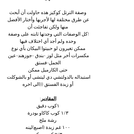
 وصفة الترتل كوكيز هذه حاولت أن أبحث 
عن طرق مختلفة لها لأجربها وأختار الأفضل 
منها ولكن تفاجئت أن
!كل الوصفات التي وجدتها ثابته على وصفة 
وحده ولم أجد أي اختلاف فيها
ممكن تغيرون لو حبيتوا البيكان بأي نوع 
مكسرات أخر مثل لوز -بندق -جوزهند-عين 
الجمل-فستق
حتى الكارميل ممكن
استبداله بالدولتشي دي ليتشى أو بالشوكلت 
أو زبدة الفستق (((الى اخره
المقادير
:
١كوب دقيق
١/٣ كوب كاكاو بودرة
رشة ملح
١٠٠ غم زبدة (اصبع)لينه