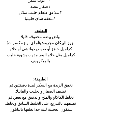
٢/٣ كوب سكر
١صفار بيضة
٢ ملاعق طعام حليب سائل
١ملعقة شاي فانيليا
للتغليف
:
بياض بيضة مخفوقة قليلا
جوز البيكان مجروش(أو أي نوع مكسرات)
كراميل جاهز أو صوص دولتشي أو حلاو 
كراميل مثل حلاو البقر مذوب بشوية حليب 
بالميكرويف
الطريقة
:
نخفق الزبدة مع السكر لمدة دقيقتين ثم 
نضيف الصفار والحليب والفانيلا.
نخلط الكاكاو والملح والدقيق مع بعض ثم 
تضيفهم بالتدريج على الخليط السابق ونخلط.
ستكون العجينة لينه جدا نغلفها بالنايلون 