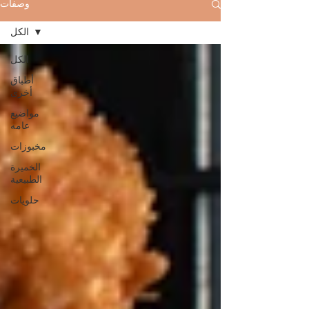
وصفات
الكل
الكل
أطباق
أخرى
مواضيع
عامه
مخبوزات
الخميرة
الطبيعية
حلويات