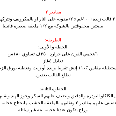
مقادير ٢:
٢ قالب زبدة (١٠٠غم x ٢) مذوبه على النار او بالمكرويف ونتركها تبرد
بيضتين مخفوقتين بالشوكة مع ١/٢ ملعقة صغيرة فانيليا
الطريقة:
الخطة و الأولى:
١/نحمي الفرن على حرارة ٣٥٠ف تساوي ١٨٠س
تعادل ٤غاز
٢/ندهن صينية مستطيلة مقاس ١١x7 إنش تقريبا بزبدة أو زيت ونغطي
نطلع القالب بعدين.
الخطوة الثانية:
وراح يتكون عندنا عجينة لينة غير سائلة