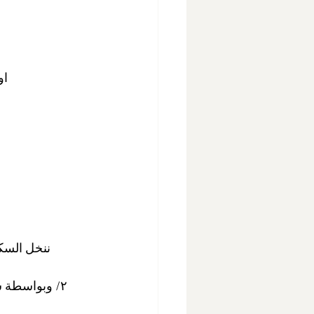
١/نوزع الع
او
ننخل السكر
٢/ وبواسطة 