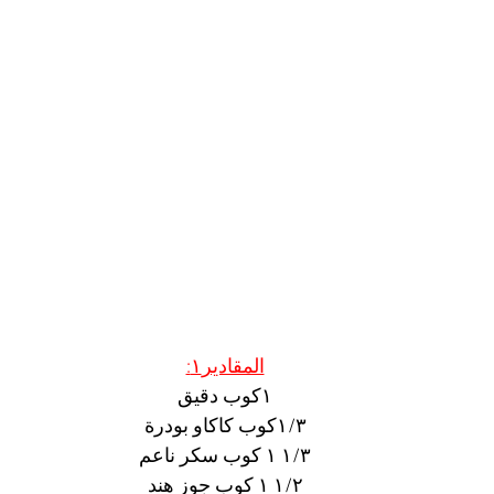
المقادير١:
١كوب دقيق
١/٣كوب كاكاو بودرة
١/٣ ١ كوب سكر ناعم
١/٢ ١ كوب جوز هند