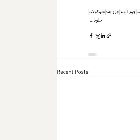
ة
جوز الهند
جوز هند
شوكولاته
حلويات
Recent Posts