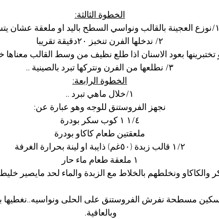
الخطوة الثالثة:
جينة بالقالب ونواسي السطح باليد او ملعقة عشان يتساوى.
٢/ ندخلها الفرن تنخبز ٢٠دقيقة تقريبا
 تختبرينها بعود الاسنان اذا طلع نظيف من وسط القالب معناها 
٣/ نطلعها من الفرن ونتركها تبرد بالصينية ..
الخطوة الرابعة:
١/خلال ماهي تبرد ..
نجهز الفروستنق للوجه وهو عبارة عن:
١/٤ ١ كوب سكر بودرة
ملعقتين طعام كاكاو بودرة
١/٢ قالب زبدة (٥٠غم) ذايبة او لينة بحرارة الغرفة
١ ملعقة طعام ماء حار
 والكاكاو ونخلطهم بالخلاط مع الزبدة والماء لحد مايصير خليط
سكين مسطحة نفرش الفروستنق على الحلى ونواسيه..نغطيها بجو
وبالعافية. 