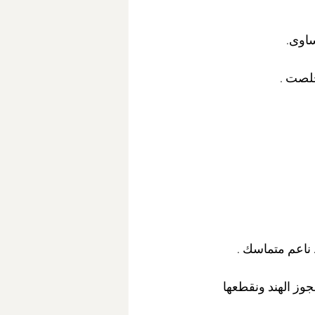
خلصت .
 ناعم متماسك .
ز الهند ونقطعها 