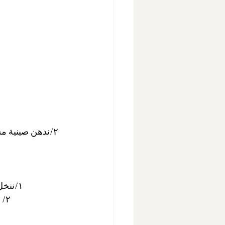
١/ننخل الكاكاو البودرة والدقيق ونضيف عليهم السكر وجوز الهند ونقلبهم يختلطون
٢/ نضيف عليهم مقادير ٢ ونقلبهم بالملعقة الخشب مايحتاج عجانة ولا خلاط