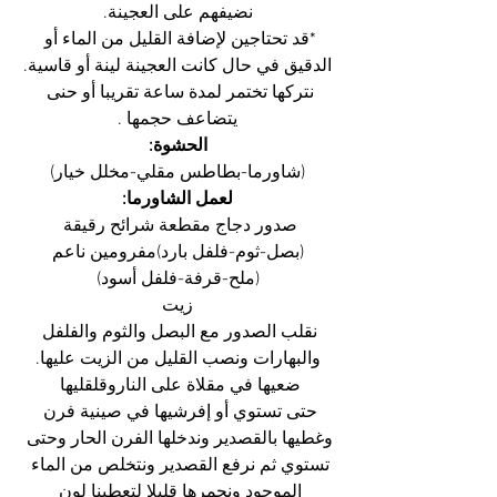
نضيفهم على العجينة.
*قد تحتاجين لإضافة القليل من الماء أو 
الدقيق في حال كانت العجينة لينة أو قاسية.
نتركها تختمر لمدة ساعة تقريبا أو حنى 
يتضاعف حجمها .
الحشوة:
(شاورما-بطاطس مقلي-مخلل خيار)
لعمل الشاورما:
صدور دجاج مقطعة شرائح رقيقة 
(بصل-ثوم-فلفل بارد)مفرومين ناعم
(ملح-قرفة-فلفل أسود)
زيت
نقلب الصدور مع البصل والثوم والفلفل 
والبهارات ونصب القليل من الزيت عليها.
ضعيها في مقلاة على الناروقلقليها 
حتى تستوي أو إفرشيها في صينية فرن 
وغطيها بالقصدير وندخلها الفرن الحار وحتى 
تستوي ثم نرفع القصدير ونتخلص من الماء 
الموجود ونحمرها قليلا لتعطينا لون 