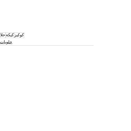
كوكيز
كيكة
حلا
حلويات
See All
Recent Posts