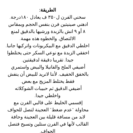
الطريقة:
سخني الفرن ل٣٥٠ ف يعادل ١٨٠درجة.
ادهني صينيتين فرن بنفس الحجم وبمقاس 
٨ أو ٩ انش بالزبدة ورشيها بالدقيق لمنع 
الالتصاق. والخطوه هذه مهمة.
اخلطي الدقيق مع البيكربونات واتركيها جانبا.
اخفقي الزبدة مع نوعي السكر حتى يختلطوا 
جيدا. تقريبا دقيقة لدقيقتين.
أضيفي الملح والفانيلا والبيض واستمري 
بالخفق الخفيف. لأننا لانريد للبيض أن ينفش 
فقط يختلط المزيج مع بعض.
أضيفي الدقيق ثم حبيبات الشوكلاته 
واخلطي جيدا.
إقسمي الخليط على قالبي الفرن مع 
محاولة “عدم ضغط” العجينة لتصل للحواف 
لابد من مسافة قليلة بين العجينة وحافة 
القالب لأنها في الفرن ستلين وتسيح فتصل 
الحواف.