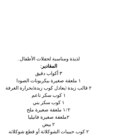
لذيذة ومناسبة لحفلات الأطفال..
المقادير:
٣ أكواب دقيق
١ ملعقة صغيرة بيكربونات الصودا
٢ قالب زبدة (يعادل كوب زبدة)بحرارة الغرفة
١ كوب سكر ناعم
١ كوب سكر بني
١/٢ ملعقة صغيرة ملح
٢ملعقة صغيرة فانيليا
٢ بيض
٢ كوب حبيبات الشوكلاتة أو قطع شوكلاته