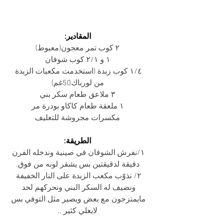
المقادير:
٢ كوب تمر معجون(معبوط)
١ و ٢/١ كوب شوفان
١/٤ كوب زبدة (استخدمت مكعبات الزبدة 
من لورباك50غم)
٣ ملاعق طعام سكر بني
١ ملعقة طعام كاكاو بودرة مر
مكسرات مجروشة للتغليف
الطريقة:
١/نفرش الشوفان في صينية وندخله الفرن 
دقيقة لدقيقتين بس يشقر لونه من فوق.
٢/ نذوّب مكعب الزبدة على النار الخفيفة 
ونضيف له السكر البني ونحركهم لحد 
مايمتزجون مع بعض ويصير مثل التوفي بس 
لايغلي كثير ..