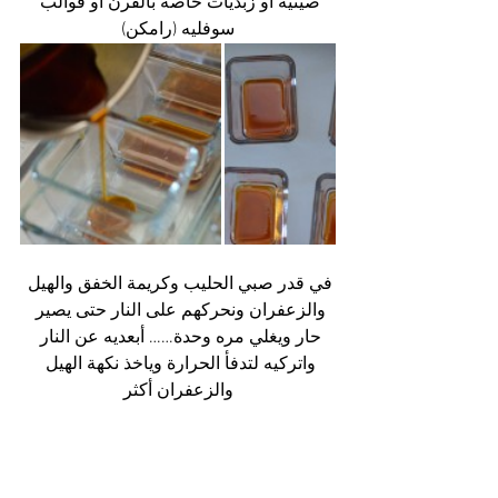
صينية أو زبديات خاصة بالفرن أو قوالب 
سوفليه (رامكن)
في قدر صبي الحليب وكريمة الخفق والهيل 
والزعفران ونحركهم على النار حتى يصير 
حار ويغلي مره وحدة…… أبعديه عن النار 
واتركيه لتدفأ الحرارة وياخذ نكهة الهيل 
والزعفران أكثر