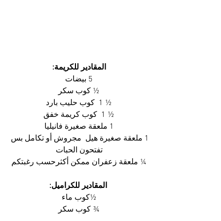
المقادير للكريمة:
5 بيضات
½ كوب سكر
½ 1  كوب حليب بارد
½ 1  كوب كريمة خفق
1 ملعقة صغيرة فانيليا
1 ملعقة صغيرة هيل  مجروش أو تكامل بس 
تفتحون الحبات
¼ ملعقة زعفران ممكن أكثرحسب رغبتكم
 المقادير للكراميل:
½كوب ماء
¾ كوب سكر