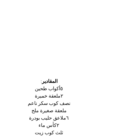
المقادير
:
٥أكواب طحين
٢ملعقة خميرة
نصف كوب سكر ناعم
ملعقة صغيرة ملح
٦ملاعق حليب بودرة
٢كأس ماء
ثلث كوب زيت