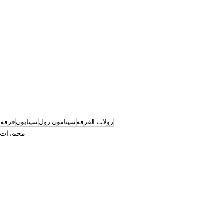
رولات القرفة
سينامون رول
سينابون
قرفة
مخبوزات
حلويات