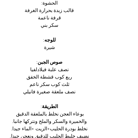
الحشوة:
قالب زبدة بحرارة الغرفة
قرفة ناعمة
سكر بني
للوجه
:
شيرة
صوص الجبن
:
نصف علبة فيلادلفيا
ربع كوب قشطة الخفق
ثلث كوب سكر ناعم
نصف ملعقة صغيرة فانيلي
الطريقة
:
بوعاء العجن نخلط بالملعقة الدقيق 
والخميرة والسكر والملح ونتركها جانبا.
نخلط بودرة الحليب+الزيت +الماء جيدا.
نضيف خليط الحليب للدقيق ونعجن جيدا.