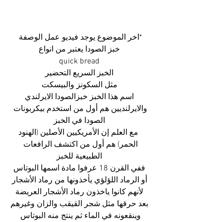
*اخر الموضوع يوجد فيديو عمل الوصفة 
خبز الصودا يعتبر من انواع
quick bread
الخبز السريع التحضير
مثل السكونز والبيسكت
اسم هذا الخبز خبزالصودا الايرلندي
والايرلنديين هم أول من استخدم بيكربونات 
الصودا في الخبز
  مع العلم إن الأمريكيين الأصلين (الهنود 
الحمر) هم أول من اكتشف الرافعات 
الطبيعية للخبز
 ففي القرن 18 عرفوا مادة اسمها البوتاس 
أو الرماد اللؤلؤي يأخذونها من رماد الأشجار
 لأنهم كانوا ياخذون رماد الأشجار العريضة 
بعد حرقها مثل شجر القيقب والزان وغيرهم
وينقعونه في الماء ثم ينتج منه البوتاس 