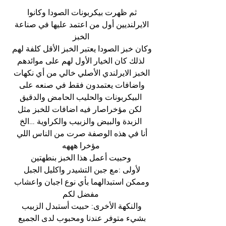
ثم ظهرت بيكربونات الصودا وكانوا 
الايرلنديين أول من اعتمد عليها في صناعة 
الخبز
وكان خبز الصودا يعتبر الخبز الأقل كلفة لهم 
لذلك كان الخيار الأول لهم على موائدهم
الخبز الايرلندي الأصلي خالي من أي نكهات 
واضافات يعتمدون فقط في صنعه على 
البيكربونات والحليب الحامض والدقيق
  لكن مؤخراصار فيه اضافات للخبز مثل 
الزبدة والبيض والزبيب والكراوية …الخ
أنا في هذه الوصفة صرت من الناس اللي 
مؤخرا هههه
وحبيت أعمل هذا الخبز بنطهتين
لأولى :مع جبن التشيدر واكليل الجبل 
وممكن استبدالهما بأي نوع اجبان واعشاب 
مفضل لكم
والنكهة الأخرى: حبيت أستبدل الزبيب 
بشيء متوفر عندنا ومحبوب لدى الجميع 