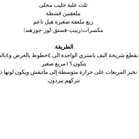
ثلث علبة حليب محلى
ملعقتين قشطة
ربع ملعقة صغيرة هيل ناعم
مكسرات(زبيب-فستق-لوز-جوزهند)
الطريقة
:
نقطع شريحة البف باستري الواحدة الى ٤خطوط بالعرض و٤بالطول.
يتكون ١٦مربع صغير.
نخبز المربعات على حرارة متوسطة إلى ماتنفش ويكون لونها ذ
نتركهم يبردون.