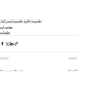
طحينية
حلاوة طحينية
تشيزكيك
مخبوزات
حلويات
See All
Recent Posts