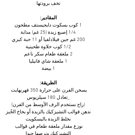
تخف برودتها
المقادير:
1 كوب بسكوت دايجيستف مطحون
1/4 إصبع زبدة (25 غم) مذابة
200 غم جبن فيلادلفيا أو 11 حبة كبري
1/2 كوب حلاوة طحينية
2 ملعقة طعام سكر ناعم
1 ملعقة شاي فانيليا
1 بيضة
الطريقة:
يسخن الفرن على حرارة 350 فهرنهايت 
_تعادل 180 سيلزيوس
(راح نستخدم الرف الأوسط من الفرن)
ندهن قوالب التشيزكيك بالزبدة أو بخاخ الخًبز
نخلط الزبدة بالبسكويت
نوزع مقدار ملعقة طعام في قوالب 
التشيزكيك ونرصها جيدا