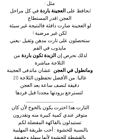
مثل :
(نحافظ على 
العجينة باردة
 في كل مراحل 
العجن (قدر المستطاع
لو العجينة صارت دافئة فالنتيجة غير سيئة 
لكن غير مرضية !
 ستحصلون على تارت مدهن وثقيل -يعني 
مايذوب في الفم
لذلك نحرص إن 
الزبدة تكون باردة
 من 
الثلاجة مباشرة
ومانطول في العجن
  عشان ماتدفى العجينة
 غالبا: من الأفضل تحفظون الثلاجة 20 
دقيقة لنصف ساعة بعد العجن
 لتسترجع برودتها مجددا قبل فردها
______________________
التارت هذا اخترت يكون بالخوخ لأن كان 
متوفر عندي كمية كبيرة منه وتقدرون 
تستبدلون بالفاكهة المفضلة لكم
بالنسبة للحشوة : أحب طريقة المهلبية 
بالقشطة للحشوة لأنها سهلة وخفيفة