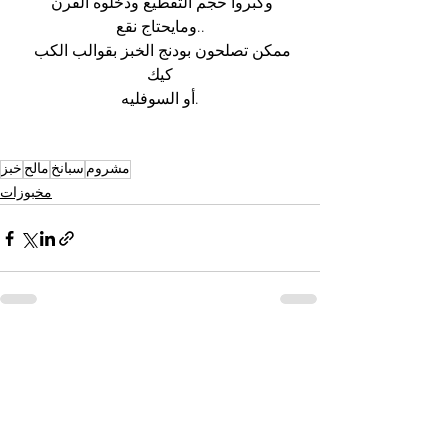
وكبروا حجم التقطيع ودخلوه الفرن 
ومايحتاج نقع..
ممكن تصلحون بودنج الخبز بقوالب الكب 
كيك
أو السوفليه.
مشروم
سبانخ
مالح
خبز
مخبوزات
See All
Recent Posts