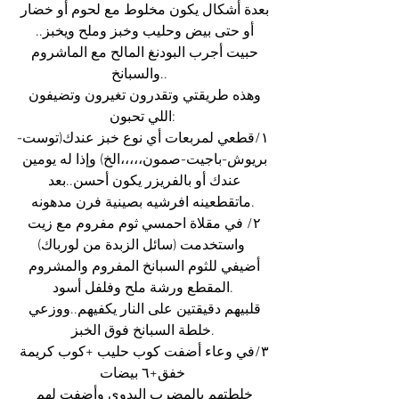
بعدة أشكال يكون مخلوط مع لحوم أو خضار 
أو حتى بيض وحليب وخبز وملح ويخبز.. 
حبيت أجرب البودنغ المالح مع الماشروم 
والسبانخ..  
وهذه طريقتي وتقدرون تغيرون وتضيفون 
اللي تحبون:
١/قطعي لمربعات أي نوع خبز عندك(توست-
بريوش-باجيت-صمون،،،،،الخ) وإذا له يومين 
عندك أو بالفريزر يكون أحسن..بعد 
ماتقطعينه افرشيه بصينية فرن مدهونه.
٢/ في مقلاة احمسي ثوم مفروم مع زيت 
واستخدمت (سائل الزبدة من لورباك) 
أضيفي للثوم السبانخ المفروم والمشروم 
المقطع ورشة ملح وفلفل أسود.
قلبيهم دقيقتين على النار يكفيهم..ووزعي 
خلطة السبانخ فوق الخبز.
٣/في وعاء أضفت كوب حليب +كوب كريمة 
خفق+٦ بيضات
خلطتهم بالمضرب اليدوي وأضفت لهم 