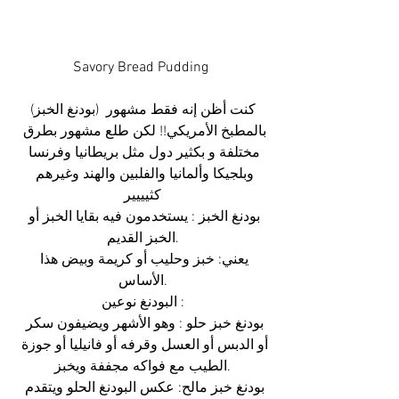
Savory Bread Pudding 
(بودنغ الخبز) كنت أظن إنه فقط مشهور 
بالمطبخ الأمريكي!! لكن طلع مشهور بطرق 
مختلفة و بكثير دول مثل بريطانيا وفرنسا 
وبلجيكا وألمانيا والفلبين والهند وغيرهم 
كثيييير
بودنغ الخبز : يستخدمون فيه بقايا الخبز أو 
الخبز القديم.
يعني: خبز وحليب أو كريمة وبيض هذا 
الأساس.
البودنغ نوعين :
بودنغ خبز حلو : وهو الأشهر ويضيفون سكر 
أو الدبس أو العسل وقرفه أو فانيليا أو جوزة 
الطيب مع فواكه مجففة ويخبز.
بودنغ خبز مالح: عكس البودنغ الحلو ويتقدم 