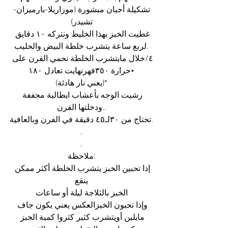
تشكيلة أجبان مبشورة (موزاريلا-بارميزان-
تشيدر)
غطيت الخبز بهذا الخليط ونتركه ١٠ دقايق 
لربع ساعة يتشرب خلطة البيض والحليب.
٤/خلال مايتشرب الخلطة نحمي الفرن على 
حرارة ٣٥٠فهرنهايت تعادل ١٨٠•
(يعني نار هادئة)*
رشيت الوجه بأعشاب ايطالية مجففة 
ودخلتها الفرن..
تحتاج من ٣٠لـ٤٥ دقيقة في الفرن وبالعافية.
.
.
ملاحظة:
إذا تحبين الخبز يتشرب الخلطة أكثر ممكن 
ينقع
الخبز بالثلاجة ليلة أو ساعات
وإذا تحبون الخبزالعكس يعني يكون جاف 
مايلين أويتشرب كثير كثروا كمية الخبز 