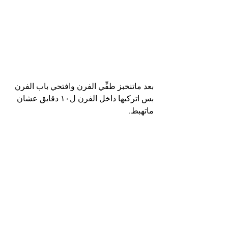
بعد ماتنخبز طفِّي الفرن وافتحي باب الفرن 
بس اتركيها داخل الفرن ل١٠ دقايق عشان 
ماتهبط.