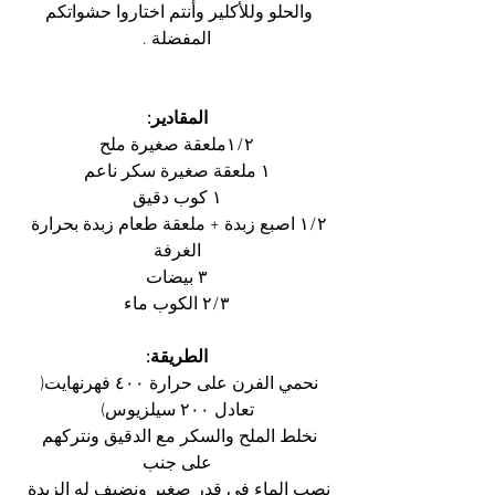
والحلو وللأكلير وأنتم اختاروا حشواتكم 
المفضلة .
المقادير:
١/٢ملعقة صغيرة ملح
١ ملعقة صغيرة سكر ناعم
١ كوب دقيق
١/٢ اصبع زبدة + ملعقة طعام زبدة بحرارة 
الغرفة
٣ بيضات
٢/٣ الكوب ماء
الطريقة:
نحمي الفرن على حرارة ٤٠٠ فهرنهايت( 
تعادل ٢٠٠ سيلزيوس)
نخلط الملح والسكر مع الدقيق ونتركهم 
على جنب
نصب الماء في قدر صغير ونضيف له الزبدة 