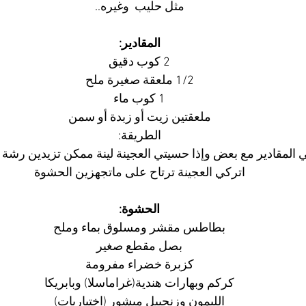
مثل حليب  وغيره..
المقادير:
2 كوب دقيق
1/2 ملعقة صغيرة ملح
1 كوب ماء
ملعقتين زيت أو زبدة أو سمن
الطريقة:
 المقادير مع بعض وإذا حسيتي العجينة لينة ممكن تزيدين رشة د
اتركي العجينة ترتاح على ماتجهزين الحشوة
الحشوة:
بطاطس مقشر ومسلوق بماء وملح
بصل مقطع صغير
كزبرة خضراء مفرومة
كركم وبهارات هندية(غراماسلا) وبابريكا
الليمون وزنجبيل مبشور (اختياريات)