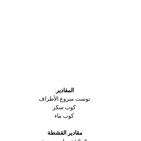
المقادير
:
توست منزوع الأطراف
كوب سكر
كوب ماء
مقادير القشطة
: