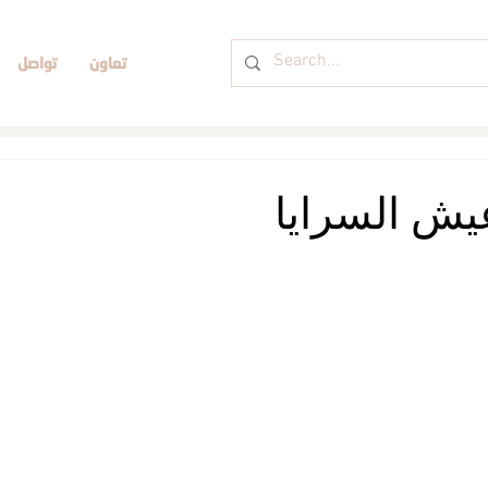
تعاون
تواصل
يش السرايا