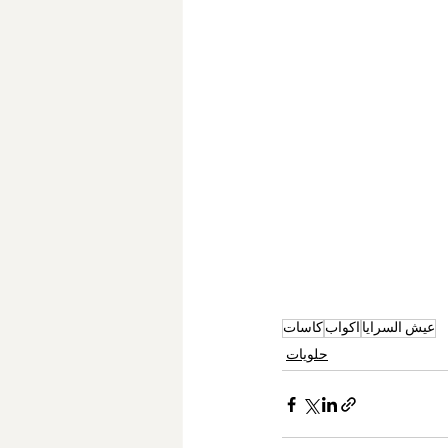
عيش السرايا
اكواب
كاسات
حلويات