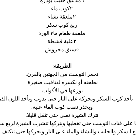
٦ملاعق حليب بودرة
٢كوب ماء
٢ملعقة نشاء
ربع كوب سكر
ملعقة طعام ماء الورد
٢علبة قشطة
فستق مجروش
الطريقة
:
نحمر التوست من الجهتين بالفرن.
نطحنه أو نكسره لفتافيت صغيرة.
نوزعها في الأكواب.
نأخذ كوب السكر ونحركه على النار حتى يذوب ويأخذ اللون الذه
وبحذر نصب كوب الماء عليه.
نترك الشيرة تغلي حتى تثقل قليلا.
 على فتات التوست حتى تغطيها ونتركها تتشرب الشيرة لربع ساع
ع السكر والحليب والنشاء والماء على النار ونحركها حتى تتكثف 