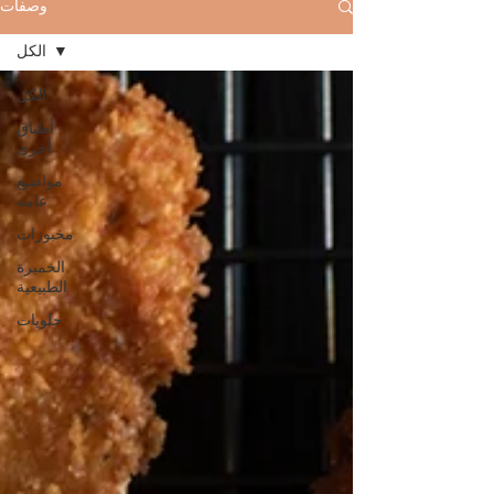
وصفات
الكل
الكل
أطباق
أخرى
مواضيع
عامه
مخبوزات
الخميرة
الطبيعية
حلويات